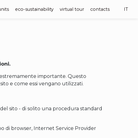
units
eco-sustainability
virtual tour
contacts
IT
ioni.
 sia estremamente importante. Questo
sito e come essi vengano utilizzati.
ri del sito - di solito una procedura standard
ipo di browser, Internet Service Provider