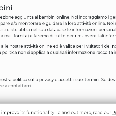
bini
ione aggiunta ai bambini online. Noi incoraggiamo i geni
cipare e/o monitorare e guidare la loro attività online. Noi
stro sito abbia nel suo database le informazioni persona
mail fornita) e faremo di tutto per rimuovere tali informa
 alle nostre attività online ed è valida per i visitatori de
politica non si applica a qualsiasi informazione raccolta in
ostra politica sulla privacy e accetti i suoi termini. Se de
re a contattarci.
o improve its functionality. To find out more, read our
P
Copyright 2026