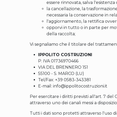
essere rinnovata, salva l'esistenza 
la cancellazione, la trasformazione
necessaria la conservazione in relaz
l'aggiornamento, la rettifica ovvero
opporvi in tutto o in parte per mo
della raccolta;
Vi segnaliamo che il titolare del trattamen
IPPOLITO COSTRUZIONI
P. IVA
01736970466
VIA DEL BRENNERO 151
55100
-
S. MARCO
(
LU
)
Tel/Fax:
+39 0583-343381
E-mail:
info@ippolitocostruzioni.it
Per esercitare i diritti previsti all'art. 7 d
attraverso uno dei canali messi a disposizi
Tutti i dati sono protetti attraverso l'uso 